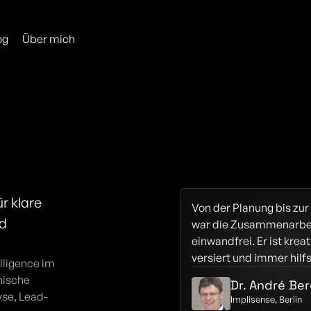
og
Über mich
 klare 
Von der Planung bis zu
 
war die Zusammenarbei
einwandfrei. Er ist kreat
versiert und immer hilfs
ligence im 
ische 
Dr. André Be
yse, Lead-
Implisense, Berlin