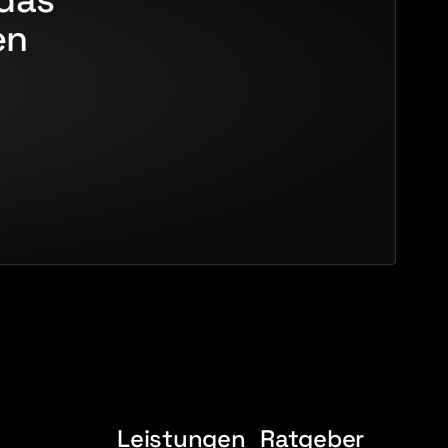
das 
n 
Leistungen
Ratgeber