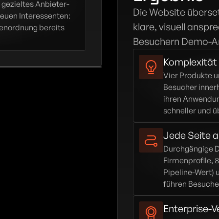
 gezieltes Anbieter-
Die Website überset
euen Interessenten: 
klare, visuell ansp
enordnung bereits 
Besuchern Demo-A
Komplexität 
Vier Produkte u
Besucher innerh
ihren Anwendung
schneller und ü
Jede Seite a
Durchgängige D
Firmenprofile,
Pipeline-Wert) 
führen Besuche
Enterprise-V