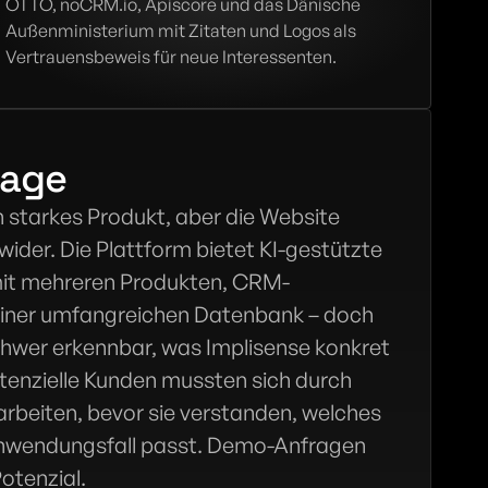
OTTO, noCRM.io, Apiscore und das Dänische 
Außenministerium mit Zitaten und Logos als 
Vertrauensbeweis für neue Interessenten.
lage
n starkes Produkt, aber die Website 
wider. Die Plattform bietet KI-gestützte 
 mit mehreren Produkten, CRM-
einer umfangreichen Datenbank – doch 
hwer erkennbar, was Implisense konkret 
otenzielle Kunden mussten sich durch 
arbeiten, bevor sie verstanden, welches 
nwendungsfall passt. Demo-Anfragen 
otenzial.