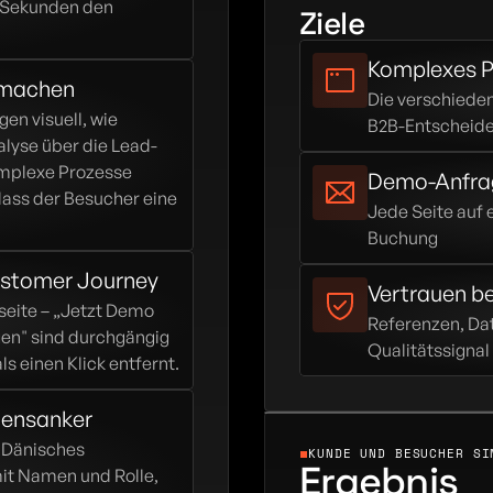
 Sekunden den 
Ziele
Komplexes P
 machen
Die verschieden
n visuell, wie 
B2B-Entscheider
alyse über die Lead-
omplexe Prozesse 
Demo-Anfrag
ass der Besucher eine 
Jede Seite auf 
Buchung
ustomer Journey
Vertrauen b
seite – „Jetzt Demo 
Referenzen, Da
en" sind durchgängig 
Qualitätssignal
ls einen Klick entfernt.
uensanker
Dänisches 
KUNDE UND BESUCHER SI
Ergebnis
it Namen und Rolle, 