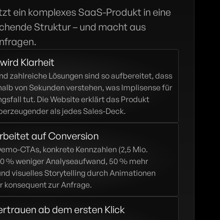
zt ein komplexes SaaS-Produkt in eine 
rechende Struktur – und macht aus 
nfragen.
wird Klarheit
nd zahlreiche Lösungen sind so aufbereitet, dass 
alb von Sekunden verstehen, was Implisense für 
sfall tut. Die Website erklärt das Produkt 
berzeugender als jedes Sales-Deck.
rbeitet auf Conversion
emo-CTAs, konkrete Kennzahlen (2,5 Mio. 
 80 % weniger Analyseaufwand, 50 % mehr 
und visuelles Storytelling durch Animationen 
r konsequent zur Anfrage.
ertrauen ab dem ersten Klick