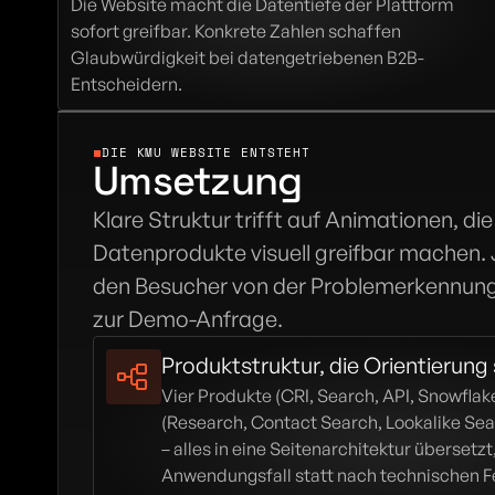
Die Website macht die Datentiefe der Plattform 
sofort greifbar. Konkrete Zahlen schaffen 
Glaubwürdigkeit bei datengetriebenen B2B-
Entscheidern.
DIE KMU WEBSITE ENTSTEHT
Umsetzung
Klare Struktur trifft auf Animationen, di
Datenprodukte visuell greifbar machen. J
den Besucher von der Problemerkennung
zur Demo-Anfrage.
Produktstruktur, die Orientierung
Vier Produkte (CRI, Search, API, Snowflak
(Research, Contact Search, Lookalike Se
– alles in eine Seitenarchitektur übersetzt
Anwendungsfall statt nach technischen Fe