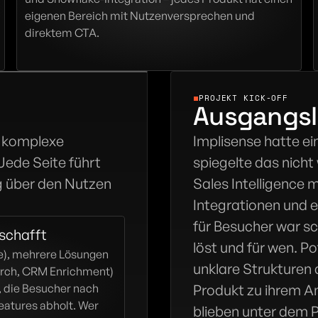
eigenen Bereich mit Nutzenversprechen und 
direktem CTA.
PROJEKT KICK-OFF
Ausgangs
e komplexe 
Implisense hatte ei
ede Seite führt 
spiegelte das nicht 
 über den Nutzen 
Sales Intelligence
Integrationen und 
für Besucher war sc
 schafft
löst und für wen. P
e), mehrere Lösungen 
unklare Strukturen 
arch, CRM Enrichment) 
, die Besucher nach 
Produkt zu ihrem A
atures abholt. Wer 
blieben unter dem P