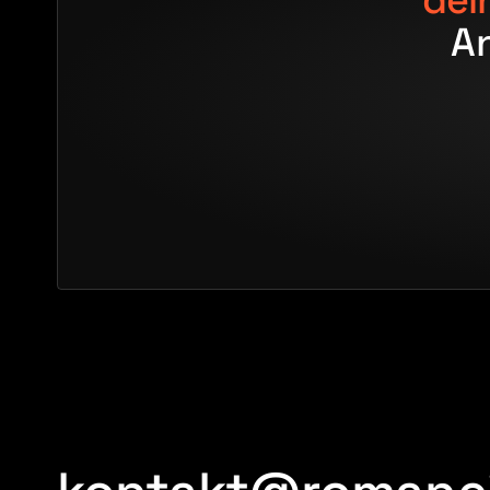
dei
An