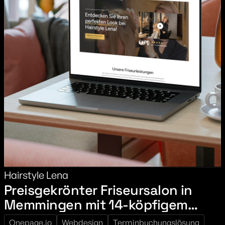
Hairstyle Lena
Preisgekrönter Friseursalon in
Memmingen mit 14-köpfigem
Team
Onepage.io
Webdesign
Terminbuchungslösung