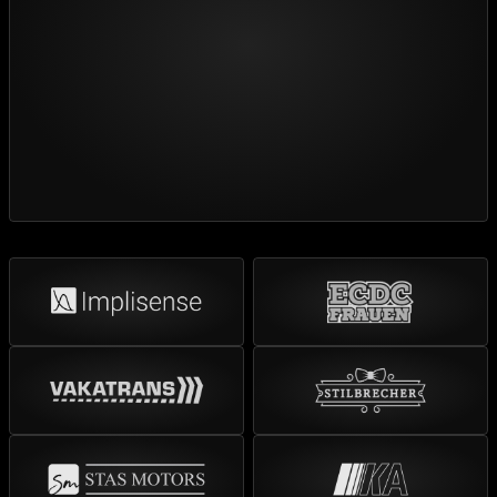
Handwerk
Online-Handel
Produktion
Direktvertrieb
Manufaktur
Lebensmittel
Erneuerbare
Wohnen
Technik
Garten